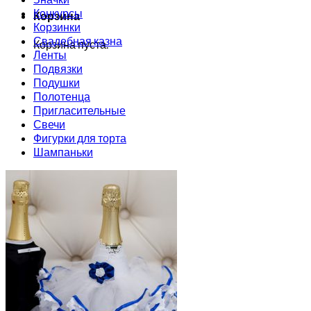
Конкурсы
Корзина
Корзинки
Свадебная казна
Корзина пуста.
Ленты
Подвязки
Подушки
Полотенца
Пригласительные
Свечи
Фигурки для торта
Шампаньки