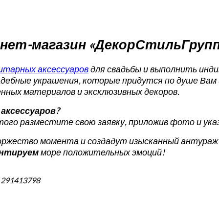
рнет-магазин «ДекорСтильГрупп
итарных аксессуаров
для свадьбы и выполнить инди
дебные украшения, которые придутся по душе Вам 
енных материалов и эксклюзивных декоров.
аксессуаров?
того разместите свою заявку, приложив фото и указ
жество момента и создадут изысканный антураж д
антируем
море положительных эмоций!
п 291413798