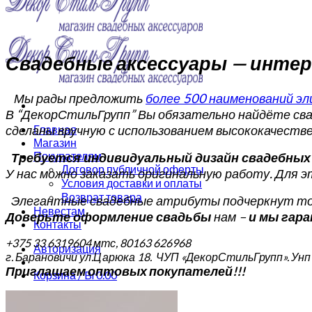
Свадебные аксессуары — инте
Мы рады предлож
ить
более 500 наименований эл
В “ДекорСтильГрупп” Вы обязательно найдёте сва
сделаны вручную с использованием высококачеств
Главная
Магазин
Покупателям
Требуется индивидуальный дизайн свадебных 
Договор публичной оферты
У нас можно заказать оригинальную работу. Для э
Условия доставки и оплаты
Возврат товара
Элегантные свадебные атрибуты подчеркнут тор
Невестам
Доверьте оформление свадьбы
нам –
и мы гар
Контакты
‎+375 33 6319604 мтс, ‎80163 626968
Авторизация
г. Барановичи ул.Царюка 18. ЧУП «ДекорСтильГрупп». Ун
Приглашаем оптовых покупателей!!!
Корзина /
Br
0.00
Корзина пуста.