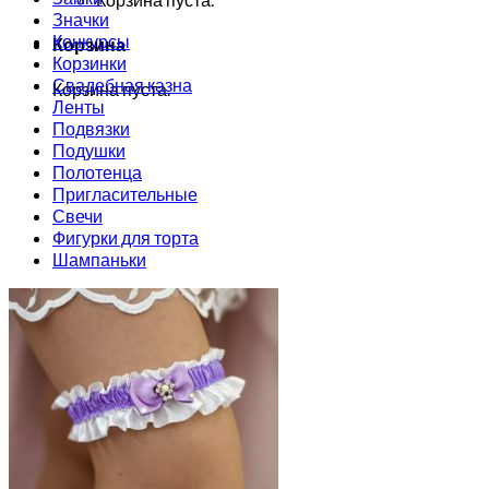
Значки
Конкурсы
Корзина
Корзинки
Свадебная казна
Корзина пуста.
Ленты
Подвязки
Подушки
Полотенца
Пригласительные
Свечи
Фигурки для торта
Шампаньки