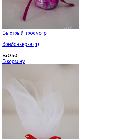
Быстрый просмотр
бонбоньерка (1)
Br
0.50
В корзину